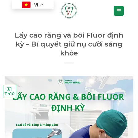
Chuyển
VI
đến
nội
dung
Lấy cao răng và bôi Fluor định
kỳ – Bí quyết giữ nụ cười sáng
khỏe
31
Th10