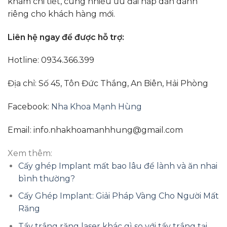
khám chi tiết, cùng nhiều ưu đãi hấp dẫn dành
riêng cho khách hàng mới.
Liên hệ ngay để được hỗ trợ:
Hotline: 0934.366.399
Địa chỉ: Số 45, Tôn Đức Thắng, An Biên, Hải Phòng
Facebook:
Nha Khoa Mạnh Hùng
Email: info.nhakhoamanhhung@gmail.com
Xem thêm:
Cấy ghép Implant mất bao lâu để lành và ăn nhai
bình thường?
Cấy Ghép Implant: Giải Pháp Vàng Cho Người Mất
Răng
Tẩy trắng răng laser khác gì so với tẩy trắng tại